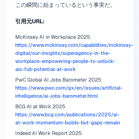
この瞬間に始まっているという事実だ。
引用元URL:
McKinsey AI in Workplace 2025:
https://www.mckinsey.com/capabilities/mckinsey-
digital/our-insights/superagency-in-the-
workplace-empowering-people-to-unlock-
ais-full-potential-at-work
PwC Global AI Jobs Barometer 2025:
https://www.pwc.com/gx/en/issues/artificial-
intelligence/ai-jobs-barometer.html
BCG AI at Work 2025:
https://www.bcg.com/publications/2025/ai-
at-work-momentum-builds-but-gaps-remain
Indeed AI Work Report 2025: