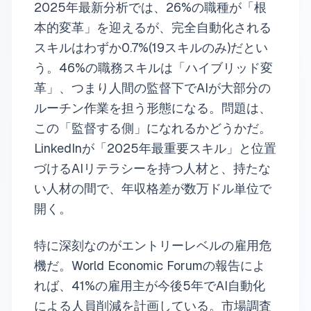
2025年最新分析では、26%の職種が「根
本的変革」を迎えるが、完全自動化される
スキルはわずか0.7%(19スキルのみ)だとい
う。46%の職務スキルは「ハイブリッド変
革」、つまり人間の監督下でAIが大部分の
ルーチン作業を担う形態になる。問題は、
この「監督する側」になれるかどうかだ。
LinkedInが「2025年最重要スキル」と位置
づけるAIリテラシーを持つ人材と、持たな
い人材の間で、年収格差が数万ドル単位で
開く。
特に深刻なのがエントリーレベルの雇用危
機だ。World Economic Forumの報告によ
れば、41%の雇用主が今後5年でAI自動化
による人員削減を計画している。市場調査