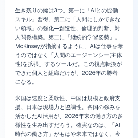
生き残りの鍵は3つ。第一に「AIとの協働
スキル」習得。第二に「人間にしかできな
い領域」の強化—創造性、倫理的判断、対
人関係構築。第三に「継続的学習姿勢」。
McKinseyが指摘するように、AIは仕事を奪
うのではなく「人間のエージェンシー(主体
性)を拡張」するツールだ。この視点転換が
できた個人と組織だけが、2026年の勝者
になる。
米国は速度と柔軟性、中国は規模と政府支
援、日本は現場力と協調性。各国の強みを
活かしたAI活用が、2026年末の働き方の多
様性を生み出すだろう。確実なのは、「AI
時代の働き方」がもはや未来ではなく、今