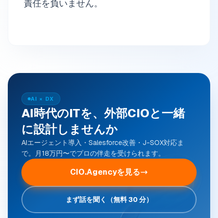
責任を負いません。
AI × DX
AI時代のITを、外部CIOと一緒
に設計しませんか
AIエージェント導入・Salesforce改善・J-SOX対応ま
で。月18万円〜でプロの伴走を受けられます。
CIO.Agencyを見る
まず話を聞く（無料 30 分）